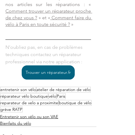
nos articles sur les réparations : «
Comment trouver un réparateur proche 
de chez vous ?
 » et «
 Comment faire du 
vélo à Paris en toute sécurité ?
 »
N’oubliez pas, en cas de problèmes 
techniques contactez un réparateur 
professionnel via notre application :
Trouver un réparateur.fr
entretenir son vélo
atelier de réparation de vélo
réparateur vélo boutique
vélo
Paris
reparateur de velo a proximite
boutique de vélo
grève RATP
Entretenir son vélo ou son VAE
Bienfaits du vélo