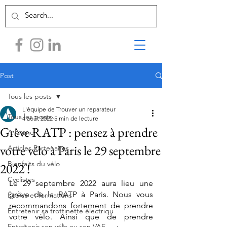
Post
Tous les posts
L'équipe de Trouver un reparateur
Tous les posts
4 août 2022
5 min de lecture
Grève RATP : pensez à prendre
A la une
votre vélo à Paris le 29 septembre
Articles Partenaires
Bienfaits du vélo
2022 !
Cyclistes
Le 29 septembre 2022 aura lieu une 
grève de la RATP à Paris. Nous vous 
Écoles et formations
recommandons fortement de prendre 
Entretenir sa trottinette électriqu
votre vélo. Ainsi que de prendre 
Entretenir son vélo ou son VAE