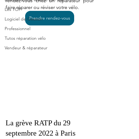
rendez-vous chez un réparateur pour 
faire réparer ou réviser votre vélo. 
Les TOP
Prendre rendez-vous
Logiciel de Gestion
Professionnel
Tutos réparation vélo
Vendeur & réparateur
La grève RATP du 29 
septembre 2022 à Paris