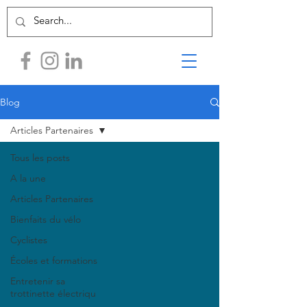
Blog
Articles Partenaires
Tous les posts
A la une
Articles Partenaires
Bienfaits du vélo
Cyclistes
Écoles et formations
Entretenir sa
trottinette électriqu