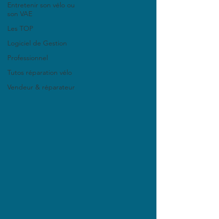
Entretenir son vélo ou
son VAE
Les TOP
Logiciel de Gestion
Professionnel
Tutos réparation vélo
Vendeur & réparateur