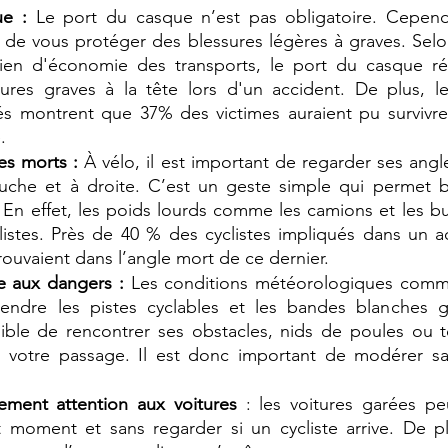
ue :
 Le port du casque n’est pas obligatoire. Cepend
t de vous protéger des blessures légères à graves. Sel
égien d'économie des transports, le port du casque ré
ures graves à la tête lors d'un accident. De plus, le
és montrent que 37% des victimes auraient pu survivre s
. 
les morts :
 À vélo, il est important de regarder ses angl
uche et à droite. C’est un geste simple qui permet b
 En effet, les poids lourds comme les camions et les bu
clistes. Près de 40 % des cyclistes impliqués dans un a
rouvaient dans l’angle mort de ce dernier. 
ce aux dangers :
 Les conditions météorologiques comme 
endre les pistes cyclables et les bandes blanches gli
ble de rencontrer ses obstacles, nids de poules ou t
 votre passage. Il est donc important de modérer sa 
èrement attention aux voitures
 : les voitures garées peu
t moment et sans regarder si un cycliste arrive. De plu