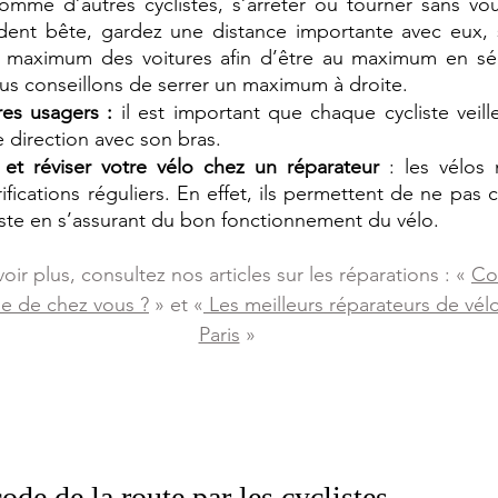
omme d’autres cyclistes, s’arrêter ou tourner sans vous
ident bête, gardez une distance importante avec eux, s’
 maximum des voitures afin d’être au maximum en sécu
us conseillons de serrer un maximum à droite. 
res usagers :
 il est important que chaque cycliste veille
direction avec son bras. 
r et réviser votre vélo chez un réparateur
 : les vélos 
rifications réguliers. En effet, ils permettent de ne pas
iste en s’assurant du bon fonctionnement du vélo. 
oir plus, consultez nos articles sur les réparations : « 
Co
he de chez vous ?
 » et «
 Les meilleurs réparateurs de vél
Paris
 »
ode de la route par les cyclistes  