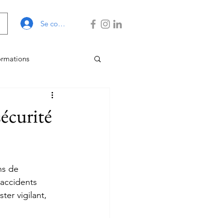
Se connecter
ormations
 Gestion
écurité
s de 
 accidents 
ter vigilant, 