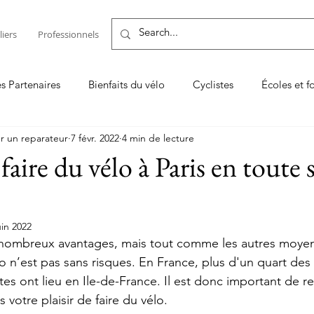
liers
Professionnels
es Partenaires
Bienfaits du vélo
Cyclistes
Écoles et f
r un reparateur
7 févr. 2022
4 min de lecture
Entretenir son vélo ou son VAE
Les TOP
Logiciel de
ire du vélo à Paris en toute s
on vélo
Vendeur & réparateur
uin 2022
nombreux avantages, mais tout comme les autres moyen
o n’est pas sans risques. En France, plus d'un quart des
tes ont lieu en Ile-de-France. Il est donc important de res
 votre plaisir de faire du vélo.