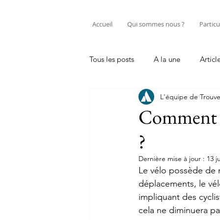
Accueil
Qui sommes nous ?
Particu
Tous les posts
A la une
Articl
L'équipe de Trouve
Entretenir sa trottinette électriqu
Comment fa
?
Professionnel
Tutos réparati
Dernière mise à jour :
13 j
Le vélo possède de 
déplacements, le vél
impliquant des cyclis
cela ne diminuera pas