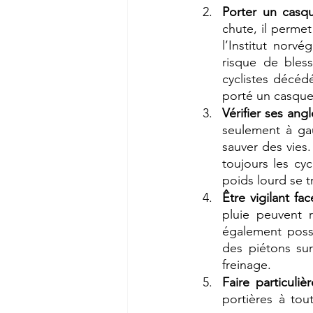
Porter un casq
chute, il perme
l’Institut norv
risque de bless
cyclistes décéd
porté un casque
Vérifier ses ang
seulement à ga
sauver des vies.
toujours les cy
poids lourd se t
Être vigilant fa
pluie peuvent r
également possi
des piétons sur
freinage. 
Faire particuli
portières à tou