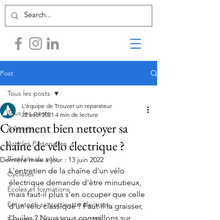
Post
Tous les posts
L'équipe de Trouver un reparateur
Tous les posts
22 août 2021
4 min de lecture
Comment bien nettoyer sa
A la une
chaîne de vélo électrique ?
Articles Partenaires
Bienfaits du vélo
Dernière mise à jour :
13 juin 2022
L'entretien de la chaîne d'un vélo 
Cyclistes
électrique demande d'être minutieux, 
Écoles et formations
mais faut-il plus s'en occuper que celle 
Entretenir sa trottinette électriqu
d'un vélo classique ? Faut-il la graisser, 
l'huiler ? Nous vous conseillons sur 
Entretenir son vélo ou son VAE