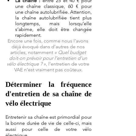
La chaîne
:
 entre 25 et 40 € pour 
une chaîne classique, 60 € pour 
une chaîne autolubrifiée. Attention, 
la chaîne autolubrifiée tient plus 
longtemps, mais lorsqu’elle 
s’abime, elle doit être changée 
rapidement.
Encore une fois, comme nous l’avons 
déjà évoqué dans d’autres de nos 
articles, notamment 
« Quel budget 
doit-on prévoir pour l’entretien d’un 
vélo électrique ? »
, l’entretien de votre 
VAE n’est vraiment pas coûteux.
Déterminer la fréquence 
d'entretien de sa chaîne de 
vélo électrique
Entretenir sa chaîne est primordial pour 
la bonne durée de vie de celle-ci, mais 
aussi pour celle de votre vélo 
électrique.