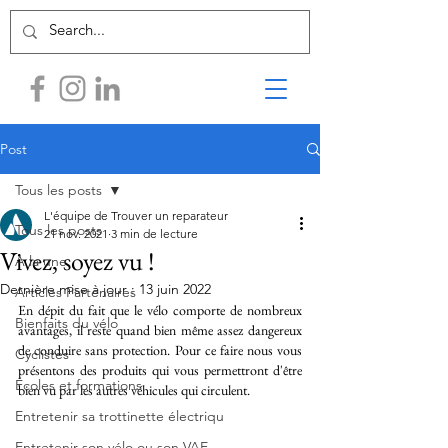
Post
Tous les posts
L'équipe de Trouver un reparateur
Tous les posts
21 nov. 2021
3 min de lecture
Vivez, soyez vu !
A la une
Dernière mise à jour :
13 juin 2022
Articles Partenaires
En dépit du fait que le vélo comporte de nombreux 
Bienfaits du vélo
avantages, il reste quand bien même assez dangereux 
de conduire sans protection. Pour ce faire nous vous 
Cyclistes
présentons des produits qui vous permettront d'être 
Écoles et formations
bien vu par les autres véhicules qui circulent.
Entretenir sa trottinette électriqu
Entretenir son vélo ou son VAE