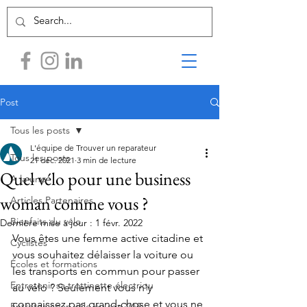
Post
Tous les posts
L'équipe de Trouver un reparateur
Tous les posts
21 déc. 2021
3 min de lecture
Quel vélo pour une business
A la une
woman comme vous ?
Articles Partenaires
Bienfaits du vélo
Dernière mise à jour :
1 févr. 2022
Vous êtes une femme active citadine et 
Cyclistes
vous souhaitez délaisser la voiture ou 
Écoles et formations
les transports en commun pour passer 
Entretenir sa trottinette électriqu
au vélo ? Seulement vous n'y 
connaissez pas grand-chose et vous ne 
Entretenir son vélo ou son VAE