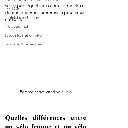
savez pas lequel vous correspond. Pas 
Les TOP
de panique nous sommes là pour vous 
Logiciel de Gestion
conseiller !
Professionnel
Tutos réparation vélo
Vendeur & réparateur
Femme active citadine à vélo
Quelles différences entre 
un vélo femme et un vélo 