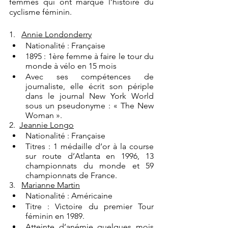
femmes qui ont marqué l’histoire du 
cyclisme féminin.
1.   
Annie Londonderry
Nationalité : Française 
1895 : 1ère femme à faire le tour du 
monde à vélo en 15 mois
Avec ses compétences de 
journaliste, elle écrit son périple 
dans le journal New York World 
sous un pseudonyme : « The New 
Woman ».
2.  
Jeannie Longo
Nationalité : Française 
Titres : 1 médaille d’or à la course 
sur route d’Atlanta en 1996, 13 
championnats du monde et 59 
championnats de France.
3.   
Marianne Martin
Nationalité : Américaine
Titre : Victoire du premier Tour 
féminin en 1989. 
Atteinte d’anémie quelques mois 