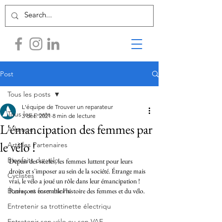
Post
Tous les posts
L'équipe de Trouver un reparateur
Tous les posts
3 déc. 2021
8 min de lecture
L'émancipation des femmes par
A la une
le vélo !
Articles Partenaires
Bienfaits du vélo
Depuis des siècles, les femmes luttent pour leurs 
droits et s'imposer au sein de la société. Étrange mais 
Cyclistes
vrai, le vélo a joué un rôle dans leur émancipation ! 
Écoles et formations
Retraçons ensemble l'histoire des femmes et du vélo.
Entretenir sa trottinette électriqu
Entretenir son vélo ou son VAE