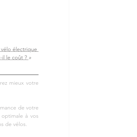
 vélo électrique 
il le coût ?
» 
rez mieux votre 
rmance de votre 
optimale à vos 
ns de vélos.