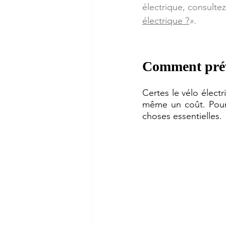
électrique, consultez
électrique ?
».
Comment prévo
Certes le vélo électr
même un coût. Pour p
choses essentielles.