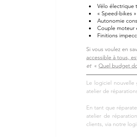
Vélo électrique 
« Speed-bikes »
Autonomie con
Couple moteur 
Finitions impec
Si vous voulez en sav
accessible à tous, es
et 
 « 
Quel budget doi
Le logiciel nouvelle
atelier de réparation
En tant que réparate
atelier de réparati
clients, via notre lo