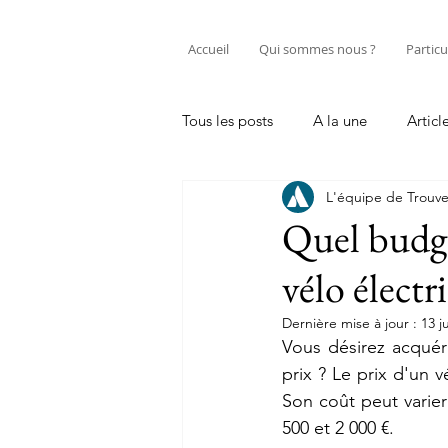
Accueil
Qui sommes nous ?
Particu
Tous les posts
A la une
Articl
L'équipe de Trouve
Entretenir sa trottinette électriqu
Quel budge
vélo électr
Professionnel
Tutos réparati
Dernière mise à jour :
13 j
Vous désirez acquéri
prix ? Le prix d'un 
Son coût peut varier 
500 et 2 000 €.