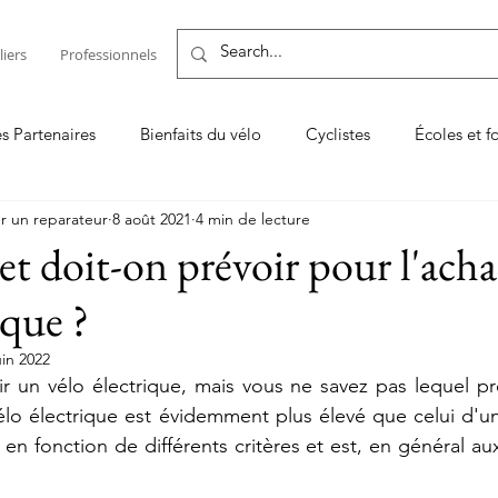
liers
Professionnels
es Partenaires
Bienfaits du vélo
Cyclistes
Écoles et f
r un reparateur
8 août 2021
4 min de lecture
Entretenir son vélo ou son VAE
Les TOP
Logiciel de
t doit-on prévoir pour l'acha
ique ?
on vélo
Vendeur & réparateur
uin 2022
r un vélo électrique, mais vous ne savez pas lequel pr
vélo électrique est évidemment plus élevé que celui d'un 
en fonction de différents critères et est, en général au