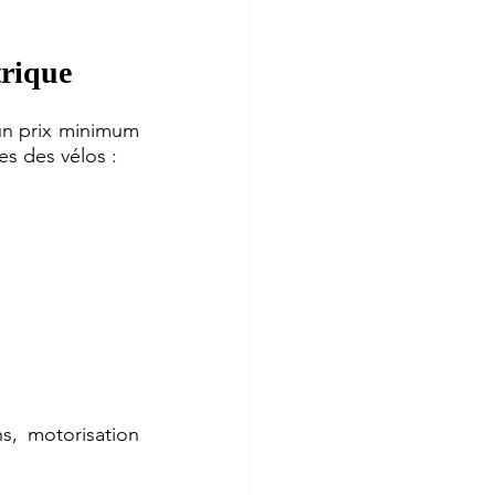
trique
un prix minimum 
es des vélos :
s, motorisation 