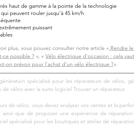
très haut de gamme à la pointe de la technologie
 qui peuvent rouler jusqu’à 45 km/h
séquente
extrêmement puissant
cables
oir plus, vous pouvez consulter notre article «
 Rendre le
t-ce possible ?
 », 
« 
Vélo électrique d'occasion : cela vaut-
t-on prévoir pour l'achat d'un vélo électrique ?
».
 génération spécialisé pour les réparateurs de vélos, gé
s de vélos avec la suite logiciel Trouver un réparateur. 
urs de vélos, vous devez analyser vos ventes et la perfo
on ainsi que de proposer une expérience de réparation 
giciel spécialisé pour les boutiques et atelier de réparatio