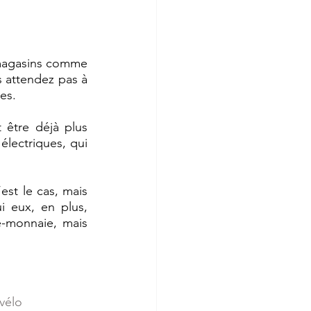
 magasins comme 
 attendez pas à 
es. 
 être déjà plus 
électriques, qui 
st le cas, mais 
 eux, en plus, 
e-monnaie, mais 
vélo 