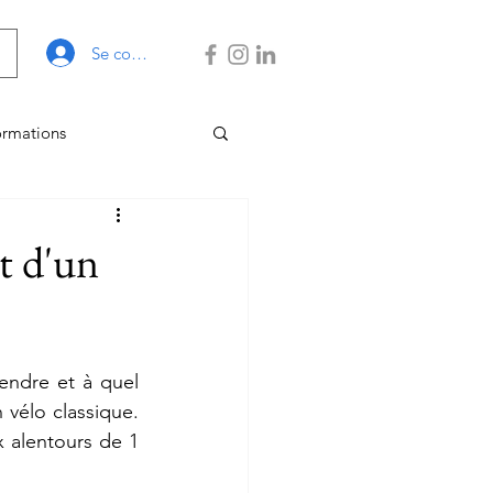
Se connecter
ormations
 Gestion
t d'un
endre et à quel 
vélo classique. 
x alentours de 1 