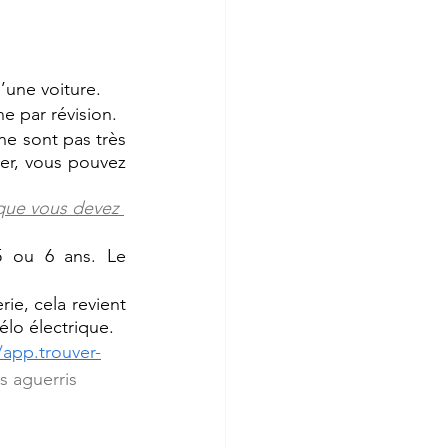
une voiture. 
e par révision. 
e sont pas très 
r, vous pouvez 
que vous devez 
5 ou 6 ans. Le 
e, cela revient 
vélo électrique.
/app.trouver-
s aguerris 