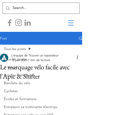
Post
Tous les posts
L'équipe de Trouver un reparateur
Tous les posts
12 juin 2023
7 min de lecture
Le marquage vélo facile avec
A la une
l'Apic & Shifter
Articles Partenaires
Bienfaits du vélo
Cyclistes
Écoles et formations
Entretenir sa trottinette électriqu
Entretenir son vélo ou son VAE