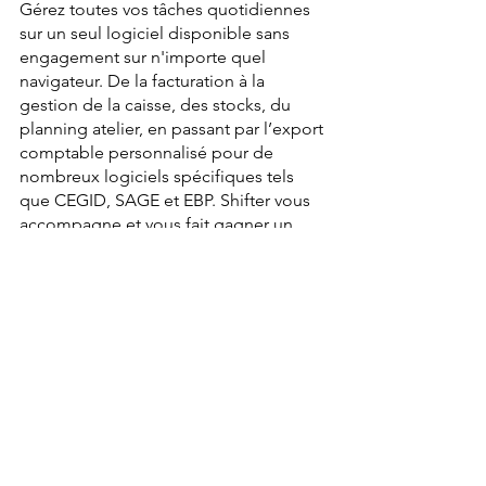
Gérez toutes vos tâches quotidiennes 
sur un seul logiciel disponible sans 
engagement sur n'importe quel 
navigateur. De la facturation à la 
gestion de la caisse, des stocks, du 
planning atelier, en passant par l’export 
comptable personnalisé pour de 
nombreux logiciels spécifiques tels 
que CEGID, SAGE et EBP. Shifter vous 
accompagne et vous fait gagner un 
temps précieux pour vous consacrer 
pleinement à votre activité.
L’un des grands points forts de Shifter 
est sa connexion aux fournisseurs qui 
permet une efficacité et un gain de 
temps considérable pour les 
professionnels de la mobilité douce.
Shifter va plus loin en proposant la 
prise de rendez-vous en ligne 
gratuitement sur la plateforme Trouver-