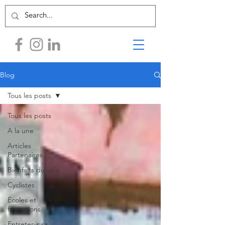
Blog
Tous les posts
Tous les posts
A la une
Articles
Partenaires
Bienfaits du vélo
Cyclistes
Écoles et
formations
Entretenir sa