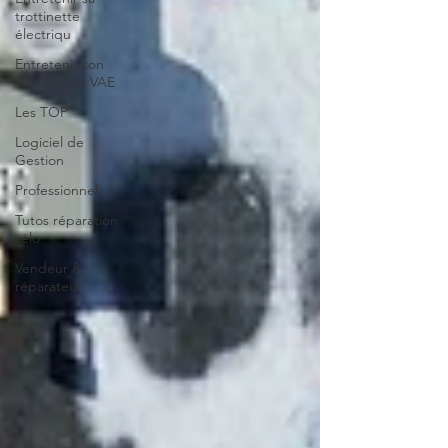
trottinette
électriqu
Entretenir son
vélo ou son VAE
Les TOP
Logiciel de
Gestion
Professionnel
Tutos réparation
vélo
Vendeur &
réparateur