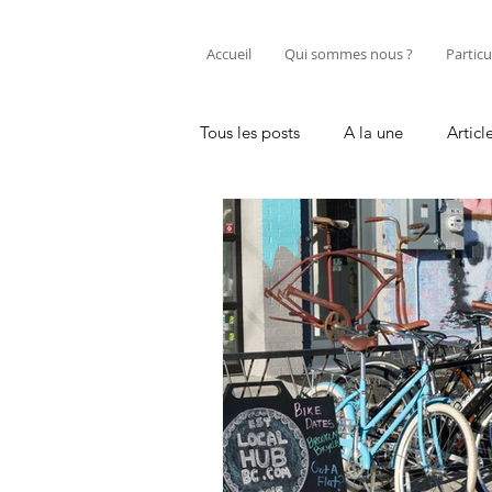
Accueil
Qui sommes nous ?
Particu
Tous les posts
A la une
Articl
Entretenir sa trottinette électriqu
Professionnel
Tutos réparati