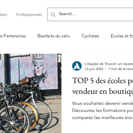
liers
Professionnels
es Partenaires
Bienfaits du vélo
Cyclistes
Écoles et f
Entretenir son vélo ou son VAE
Les TOP
Logiciel de
L'équipe de Trouver un repara
13 juin 2022
7 min de lectur
TOP 5 des écoles p
on vélo
Vendeur & réparateur
vendeur en boutiqu
Vous souhaitez devenir vend
Découvrez les formations pou
comparez les meilleures éco