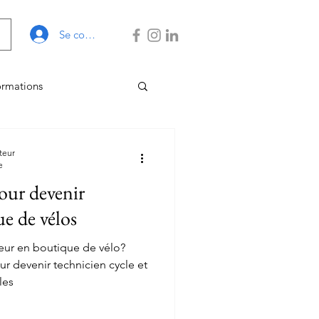
Se connecter
ormations
 Gestion
teur
e
our devenir
e de vélos
eur en boutique de vélo?
r devenir technicien cycle et
les