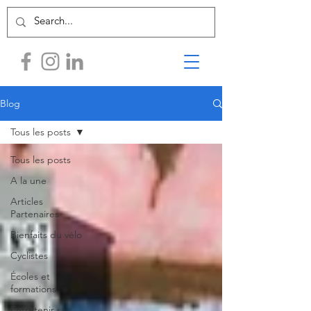
Blog
Tous les posts
Tous les posts
A la une
Articles
Partenaires
Bienfaits du vélo
Cyclistes
Écoles et
formations
Entretenir sa