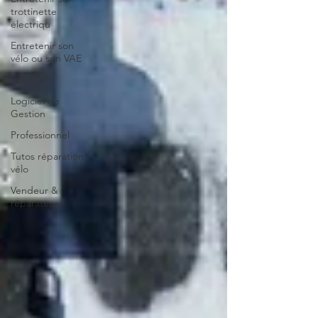
trottinette
électriqu
Entretenir son
vélo ou son VAE
Les TOP
Logiciel de
Gestion
Professionnel
Tutos réparation
vélo
Vendeur &
réparateur