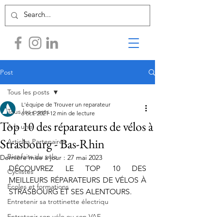
Post
Tous les posts
L'équipe de Trouver un reparateur
Tous les posts
6 oct. 2021
12 min de lecture
Top 10 des réparateurs de vélos à
A la une
Strasbourg - Bas-Rhin
Articles Partenaires
Bienfaits du vélo
Dernière mise à jour :
27 mai 2023
DÉCOUVREZ LE TOP 10 DES 
Cyclistes
MEILLEURS RÉPARATEURS DE VÉLOS À 
Écoles et formations
STRASBOURG ET SES ALENTOURS. 
Entretenir sa trottinette électriqu
Entretenir son vélo ou son VAE