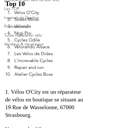
Top 10
Les TOP
Vélos O'City
Logiciel de Gestion
Street Move
Véloride
Professionnel
Nrgi-Pro
Tutos réparation vélo
Cycles Odile
Vendeur & réparateur
Vélorando Alsace
Les Vélos de Dides
L'increvable Cycles
Repair and run  
Atelier Cycles Boss
1. Vélos O'City est un réparateur 
de vélos en boutique se situant au 
19 Rue de Wasselonne, 67000 
Strasbourg. 