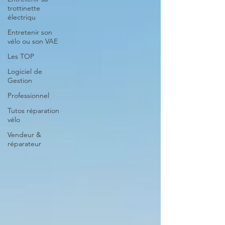
trottinette
électriqu
Entretenir son
vélo ou son VAE
Les TOP
Logiciel de
Gestion
Professionnel
Tutos réparation
vélo
Vendeur &
réparateur