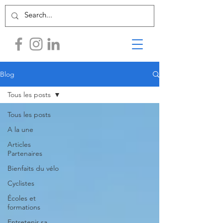
Blog
Tous les posts
Tous les posts
A la une
Articles
Partenaires
Bienfaits du vélo
Cyclistes
Écoles et
formations
Entretenir sa