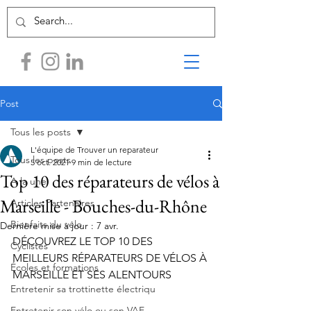
Post
Tous les posts
L'équipe de Trouver un reparateur
Tous les posts
5 oct. 2021
9 min de lecture
Top 10 des réparateurs de vélos à
A la une
Marseille - Bouches-du-Rhône
Articles Partenaires
Bienfaits du vélo
Dernière mise à jour :
7 avr.
D
ÉCOUVREZ LE TOP 10 DES 
Cyclistes
MEILLEURS RÉPARATEURS DE VÉLOS À 
Écoles et formations
MARSEILLE ET SES ALENTOURS
Entretenir sa trottinette électriqu
Entretenir son vélo ou son VAE