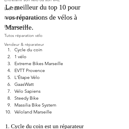
Le meilleur du top 10 pour 
Les TOP
vos réparations de vélos à 
Logiciel de Gestion
Marseille.
Professionnel
Tutos réparation vélo
Vendeur & réparateur
Cycle du coin  
1 vélo 
Extreme Bikes Marseille
EVTT Provence 
L'Étape Vélo
GaasWatt
Vélo Sapiens 
Steedy Bike
Massilia Bike System
Véloland Marseille
1.
 Cycle du coin
 est un réparateur 