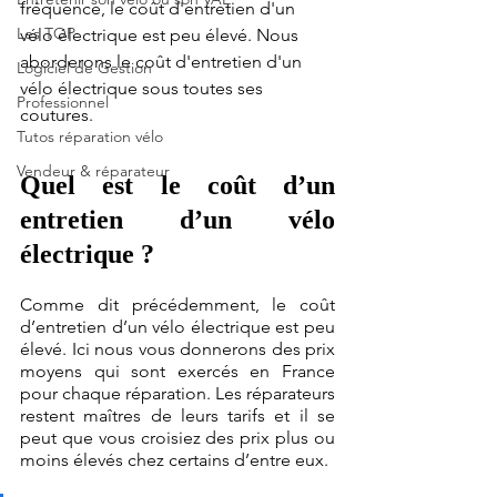
fréquence, le coût d'entretien d'un 
Les TOP
vélo électrique est peu élevé. Nous 
aborderons le coût d'entretien d'un 
Logiciel de Gestion
vélo électrique sous toutes ses 
Professionnel
coutures.
Tutos réparation vélo
Vendeur & réparateur
Quel est le coût d’un 
entretien d’un vélo 
électrique ?
Comme dit précédemment, le coût 
d’entretien d’un vélo électrique est peu 
élevé. Ici nous vous donnerons des prix 
moyens qui sont exercés en France 
pour chaque réparation. Les réparateurs 
restent maîtres de leurs tarifs et il se 
peut que vous croisiez des prix plus ou 
moins élevés chez certains d’entre eux.