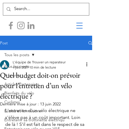
Post
Tous les posts
L'équipe de Trouver un reparateur
Tous les posts
4 juil. 2021
10 min de lecture
Quel budget doit-on prévoir
A la une
pour l’entretien d’un vélo
Articles Partenaires
Bienfaits du vélo
électrique ?
Cyclistes
Dernière mise à jour :
13 juin 2022
L'entretien d'un vélo électrique ne 
Écoles et formations
s'élève pas à un coût important. Loin 
Entretenir sa trottinette électriqu
de là ! S'il est fait dans le respect de sa 
Entretenir son vélo ou son VAE