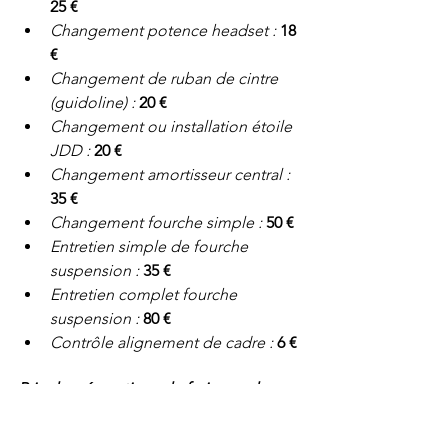
25 €
Changement potence headset : 
18 
€
Changement de ruban de cintre 
(guidoline) : 
20 €
Changement ou installation étoile 
JDD : 
20 €
Changement amortisseur central : 
35 €
Changement fourche simple : 
50 €
Entretien simple de fourche 
suspension : 
35 €
Entretien complet fourche 
suspension : 
80 €
Contrôle alignement de cadre : 
6 €
Prix des réparations de freinage de 
vélos à Paris : 
Changement / pose gaine / câble 