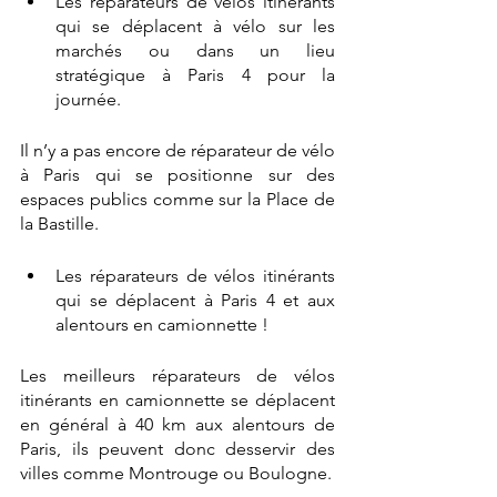
Les réparateurs de vélos itinérants 
qui se déplacent à vélo sur les 
marchés ou dans un lieu 
stratégique à Paris 4 pour la 
journée. 
Il n’y a pas encore de réparateur de vélo 
à Paris qui se positionne sur des 
espaces publics comme sur la Place de 
la Bastille. 
Les réparateurs de vélos itinérants 
qui se déplacent à Paris 4 et aux 
alentours en camionnette ! 
Les meilleurs réparateurs de vélos 
itinérants en camionnette se déplacent 
en général à 40 km aux alentours de 
Paris, ils peuvent donc desservir des 
villes comme Montrouge ou Boulogne. 