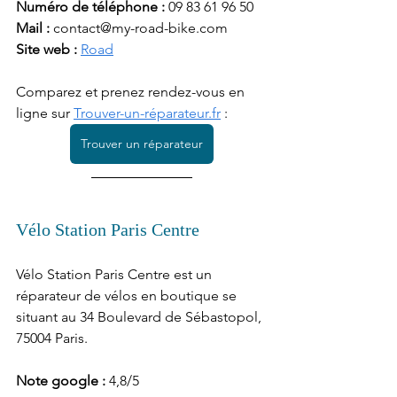
Numéro de téléphone :
 09 83 61 96 50
Mail : 
contact@my-road-bike.com
Site web : 
Road
Comparez et prenez rendez-vous en 
ligne sur 
Trouver-un-réparateur.fr
 : 
Trouver un réparateur
Vélo Station Paris Centre
Vélo Station Paris Centre est un 
réparateur de vélos en boutique se 
situant au 34 Boulevard de Sébastopol, 
75004 Paris. 
Note google : 
4,8/5