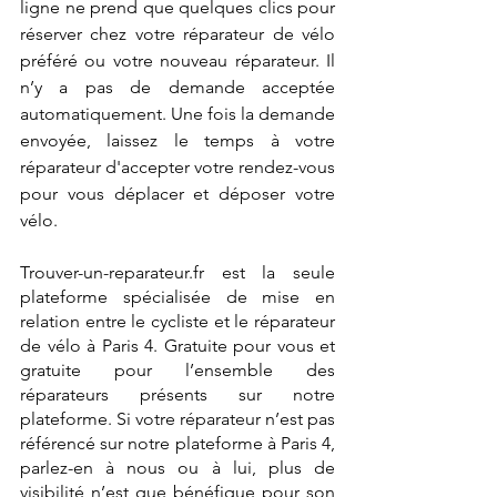
ligne ne prend que quelques clics pour 
réserver chez votre réparateur de vélo 
préféré ou votre nouveau réparateur. Il 
n’y a pas de demande acceptée 
automatiquement. Une fois la demande 
envoyée, laissez le temps à votre 
réparateur d'accepter votre rendez-vous 
pour vous déplacer et déposer votre 
vélo. 
Trouver-un-reparateur.fr est la seule 
plateforme spécialisée de mise en 
relation entre le cycliste et le réparateur 
de vélo à Paris 4. Gratuite pour vous et 
gratuite pour l’ensemble des 
réparateurs présents sur notre 
plateforme. Si votre réparateur n’est pas 
référencé sur notre plateforme à Paris 4, 
parlez-en à nous ou à lui, plus de 
visibilité n’est que bénéfique pour son 