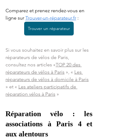
Comparez et prenez rendez-vous en 
ligne sur 
Trouver-un-réparateur.fr
 : 
Trouver un réparateur
Si vous souhaitez en savoir plus sur les 
réparateurs de vélos de Paris,  
consultez nos articles «
TOP 20 des 
réparateurs de vélos à Paris
 », « 
Les 
réparateurs de vélos à domicile à Paris
» et « 
Les ateliers participatifs de 
réparation vélos à Paris
 »
Réparation vélo : les 
associations à Paris 4 et 
aux alentours