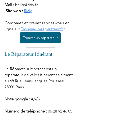
Mail : 
hello@ridy.fr
Site web : 
Ridy
Comparez et prenez rendez-vous en 
ligne sur 
Trouver-un-réparateur.fr
 : 
Trouver un réparateur
Le Réparateur Itinérant
Le Réparateur Itinérant est un 
réparateur de vélos itinérant se situant 
au 68 Rue Jean-Jacques Rousseau, 
75001 Paris. 
Note google : 
4,9/5
Numéro de téléphone : 
06 28 92 46 05