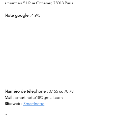
situant au 51 Rue Ordener, 75018 Paris. 
Note google : 
4,9/5
Numéro de téléphone : 
07 55 66 70 78
Mail : 
smartinette18@gmail.com
Site web : 
Smartinette