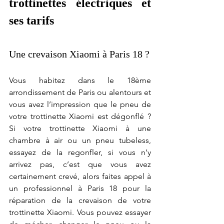
trottinettes électriques et 
ses tarifs
Une crevaison Xiaomi à Paris 18 ?
Vous habitez dans le 18ème 
arrondissement de Paris ou alentours et 
vous avez l’impression que le pneu de 
votre trottinette Xiaomi est dégonflé ? 
Si votre trottinette Xiaomi à une 
chambre à air ou un pneu tubeless, 
essayez de la regonfler, si vous n’y 
arrivez pas, c’est que vous avez 
certainement crevé, alors faites appel à 
un professionnel à Paris 18 pour la 
réparation de la crevaison de votre 
trottinette Xiaomi. Vous pouvez essayer 