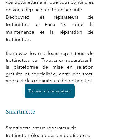
vos trottinettes afin que vous continuiez 
de vous déplacer en toute sécurité.
Découvrez les réparateurs de 
trottinettes à Paris 18, pour la 
maintenance et la réparation de 
trottinettes. 
Retrouvez les meilleurs réparateurs de 
trottinettes sur Trouver-un-reparateur.fr, 
la plateforme de mise en relation 
gratuite et spécialisée, entre des trott-
riders et des réparateurs de trottinettes. 
Trouver un réparateur
Smartinette        
Smartinette est un réparateur de 
trottinettes électriques en boutique se 