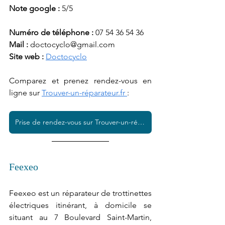
Note google : 
5/5
Numéro de téléphone : 
07 54 36 54 36
Mail : 
doctocyclo@gmail.com
Site web : 
Doctocyclo
Comparez et prenez rendez-vous en 
ligne sur 
Trouver-un-réparateur.fr 
: 
Prise de rendez-vous sur Trouver-un-réparateur.fr
Feexeo 
Feexeo est un réparateur de trottinettes 
électriques itinérant, à domicile se 
situant au 7 Boulevard Saint-Martin, 