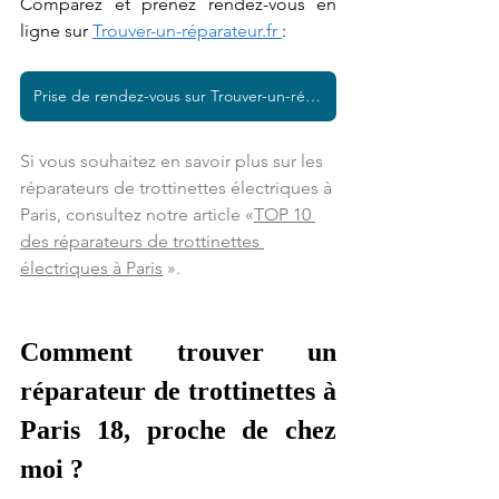
Comparez et prenez rendez-vous en 
ligne sur 
Trouver-un-réparateur.fr 
: 
Prise de rendez-vous sur Trouver-un-réparateur.fr
Si vous souhaitez en savoir plus sur les 
réparateurs de trottinettes électriques à 
Paris, consultez notre article «
TOP 10 
des réparateurs de trottinettes 
électriques à Paris
 ». 
Comment trouver un 
réparateur de trottinettes à 
Paris 18, proche de chez 
moi ? 