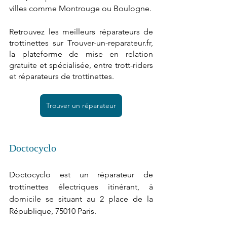
villes comme Montrouge ou Boulogne. 
Retrouvez les meilleurs réparateurs de 
trottinettes sur Trouver-un-reparateur.fr, 
la plateforme de mise en relation 
gratuite et spécialisée, entre trott-riders 
et réparateurs de trottinettes. 
Trouver un réparateur
Doctocyclo
Doctocyclo est un réparateur de 
trottinettes électriques itinérant, à 
domicile se situant au 2 place de la 
République, 75010 Paris.  