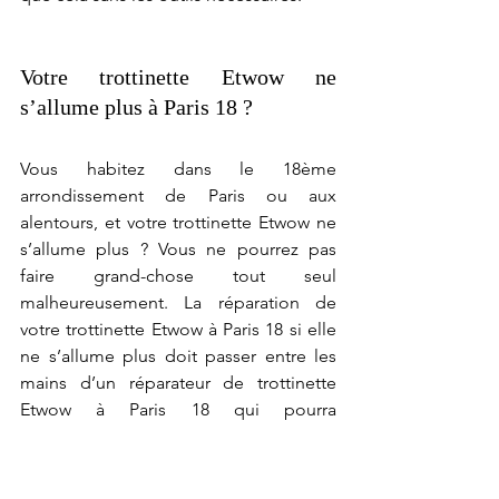
Votre trottinette Etwow ne 
s’allume plus à Paris 18 ?
Vous habitez dans le 18ème 
arrondissement de Paris ou aux 
alentours, et votre trottinette Etwow ne 
s’allume plus ? Vous ne pourrez pas 
faire grand-chose tout seul 
malheureusement. La réparation de 
votre trottinette Etwow à Paris 18 si elle 
ne s’allume plus doit passer entre les 
mains d’un réparateur de trottinette 
Etwow à Paris 18 qui pourra 
diagnostiquer si le problème vient du 
contrôleur Etwow, de la batterie Etwow 
du connecteur de charge Etwow, de 