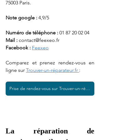
75003 Paris. 
Note google : 
4,9/5
Numéro de téléphone : 
01 87 20 02 04
Mail : 
contact@feexeo.fr
Facebook : 
Feexeo
Comparez et prenez rendez-vous en 
ligne sur 
Trouver-un-réparateur.fr 
: 
Prise de rendez-vous sur Trouver-un-réparateur.fr
La réparation de 