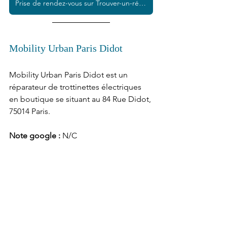
Prise de rendez-vous sur Trouver-un-réparateur.fr
Mobility Urban Paris Didot
Mobility Urban Paris Didot est un 
réparateur de trottinettes électriques 
en boutique se situant au 84 Rue Didot, 
75014 Paris.
Note google : 
N/C