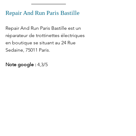
Repair And Run Paris Bastille     
Repair And Run Paris Bastille est un 
réparateur de trottinettes électriques 
en boutique se situant au 24 Rue 
Sedaine, 75011 Paris. 
Note google : 
4,3/5