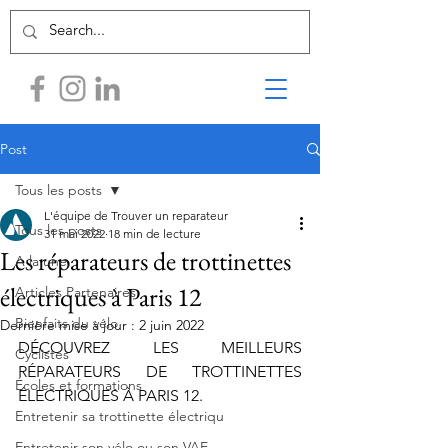
Post
Tous les posts
L'équipe de Trouver un reparateur
Tous les posts
31 mai 2022
18 min de lecture
Les réparateurs de trottinettes
A la une
électriques à Paris 12
Articles Partenaires
Bienfaits du vélo
Dernière mise à jour :
2 juin 2022
DÉCOUVREZ LES MEILLEURS 
Cyclistes
RÉPARATEURS DE TROTTINETTES 
Écoles et formations
ÉLECTRIQUES À PARIS 12. 
Entretenir sa trottinette électriqu
Entretenir son vélo ou son VAE