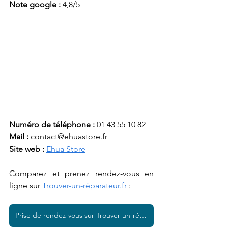
Note google : 
4,8/5
Numéro de téléphone : 
01 43 55 10 82
Mail : 
contact@ehuastore.fr
Site web : 
Ehua Store
Comparez et prenez rendez-vous en 
ligne sur 
Trouver-un-réparateur.fr 
: 
Prise de rendez-vous sur Trouver-un-réparateur.fr