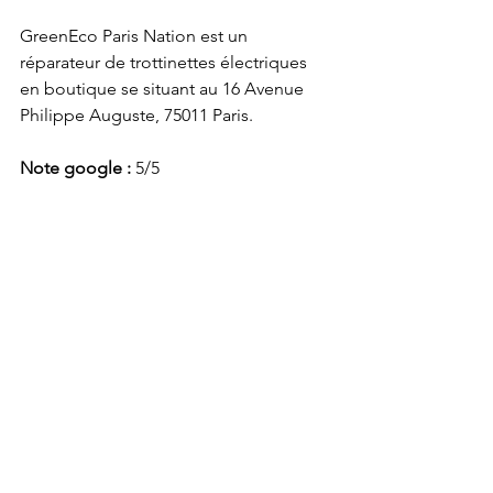
GreenEco Paris Nation est un 
réparateur de trottinettes électriques 
en boutique se situant au 16 Avenue 
Philippe Auguste, 75011 Paris. 
Note google : 
5/5