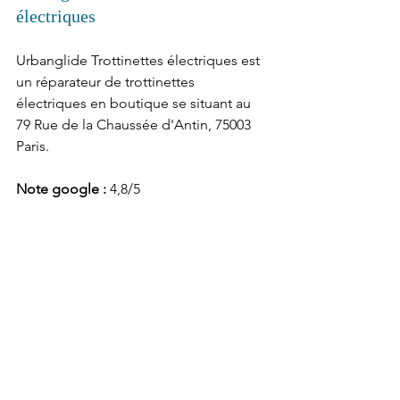
électriques           
Urbanglide Trottinettes électriques est 
un réparateur de trottinettes 
électriques en boutique se situant au 
79 Rue de la Chaussée d'Antin, 75003 
Paris. 
Note google : 
4,8/5