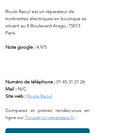
Roule Raoul est un réparateur de 
trottinettes électriques en boutique se 
situant au 8 Boulevard Arago, 75013 
Paris. 
Note google : 
4,9/5
Numéro de téléphone : 
01 45 31 21 26
Mail : 
N/C
Site web : 
Roule Raoul
Comparez et prenez rendez-vous en 
ligne sur 
Trouver-un-réparateur.fr 
: 