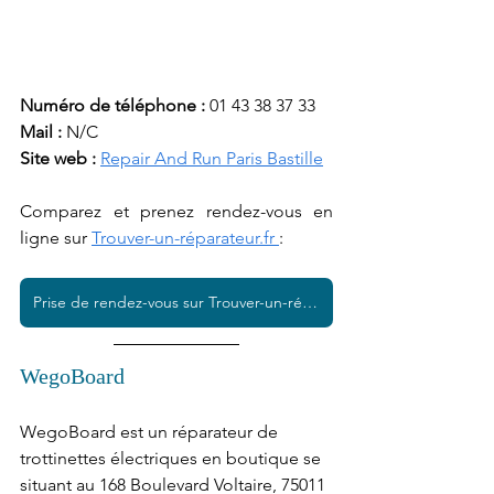
Numéro de téléphone : 
01 43 38 37 33
Mail : 
N/C
Site web : 
Repair And Run Paris Bastille
Comparez et prenez rendez-vous en 
ligne sur 
Trouver-un-réparateur.fr 
: 
Prise de rendez-vous sur Trouver-un-réparateur.fr
WegoBoard 
WegoBoard est un réparateur de 
trottinettes électriques en boutique se 
situant au 168 Boulevard Voltaire, 75011 