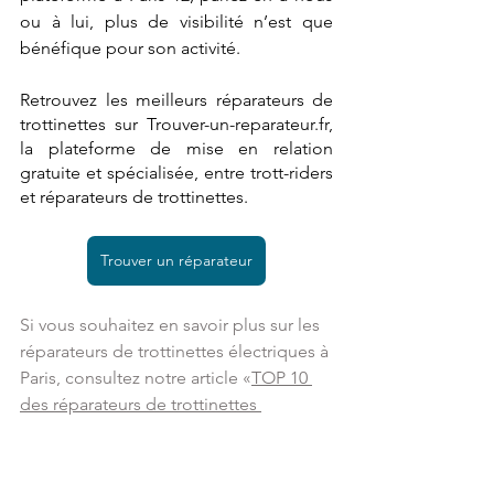
ou à lui, plus de visibilité n’est que 
bénéfique pour son activité.  
Retrouvez les meilleurs réparateurs de 
trottinettes sur Trouver-un-reparateur.fr, 
la plateforme de mise en relation 
gratuite et spécialisée, entre trott-riders 
et réparateurs de trottinettes. 
Trouver un réparateur
Si vous souhaitez en savoir plus sur les 
réparateurs de trottinettes électriques à 
Paris, consultez notre article «
TOP 10 
des réparateurs de trottinettes 
électriques à Paris
 ». 