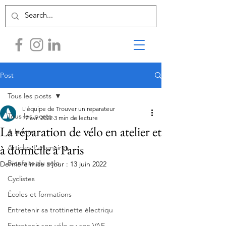
Post
Tous les posts
L'équipe de Trouver un reparateur
Tous les posts
17 avr. 2022
3 min de lecture
La réparation de vélo en atelier et
A la une
à domicile à Paris
Articles Partenaires
Bienfaits du vélo
Dernière mise à jour :
13 juin 2022
Cyclistes
Écoles et formations
Entretenir sa trottinette électriqu
Entretenir son vélo ou son VAE