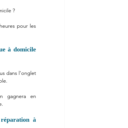
icile ?
eures pour les 
ue à domicile 
us dans l'onglet 
ble.
on gagnera en 
e.
réparation à 