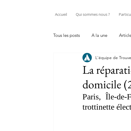
Accueil
Qui sommes nous ?
Particu
Tous les posts
A la une
Articl
L'équipe de Trouve
Entretenir sa trottinette électriqu
La réparati
domicile (
Professionnel
Tutos réparati
Paris, Île-de-
trottinette élec