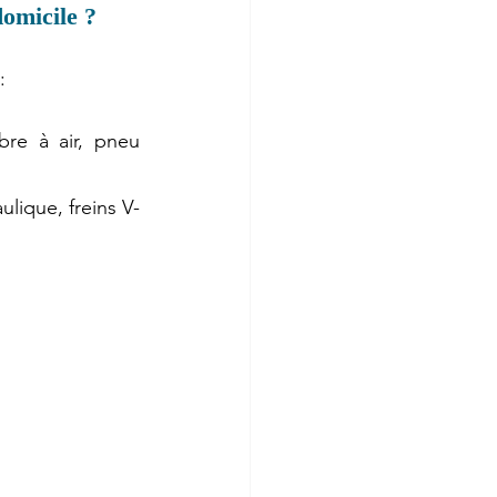
domicile ?
:
re à air, pneu 
ulique, freins V-