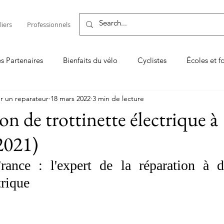
liers
Professionnels
es Partenaires
Bienfaits du vélo
Cyclistes
Écoles et f
r un reparateur
18 mars 2022
3 min de lecture
Entretenir son vélo ou son VAE
Les TOP
Logiciel de
on de trottinette électrique à
2021)
on vélo
Vendeur & réparateur
France : l'expert de la réparation à d
trique