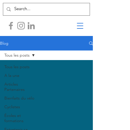
Blog
Tous les posts
Tous les posts
A la une
Articles
Partenaires
Bienfaits du vélo
Cyclistes
Écoles et
formations
Entretenir sa