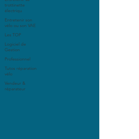
trottinette
électriqu
Entretenir son
vélo ou son VAE
Les TOP
Logiciel de
Gestion
Professionnel
Tutos réparation
vélo
Vendeur &
réparateur