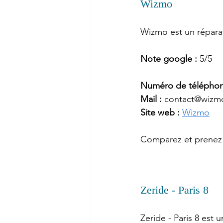
Wizmo
Wizmo est un réparat
Note google : 
5/5
Numéro de téléphon
Mail : 
contact@wizmo
Site web : 
Wizmo
Comparez et prenez 
Zeride - Paris 8
Zeride - Paris 8 est 