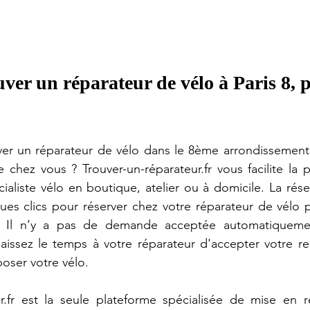
er un réparateur de vélo à Paris 8, p
ver un réparateur de vélo dans le 8ème arrondissement 
 chez vous ? Trouver-un-réparateur.fr vous facilite la 
ialiste vélo en boutique, atelier ou à domicile. La réser
es clics pour réserver chez votre réparateur de vélo p
. Il n’y a pas de demande acceptée automatiquement
issez le temps à votre réparateur d'accepter votre re
oser votre vélo. 
r.fr est la seule plateforme spécialisée de mise en re