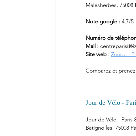
Malesherbes, 75008 P
Note google : 
4,7/5
Numéro de téléphon
Mail : 
centreparis8@z
Site web : 
Zeride - Pa
Comparez et prenez 
Jour de Vélo - Par
Jour de Vélo - Paris
Batignolles, 75008 Par