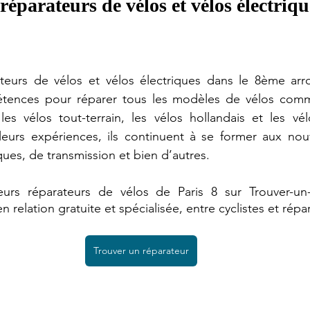
réparateurs de vélos et vélos électriqu
ateurs de vélos et vélos électriques dans le 8ème arr
étences pour réparer tous les modèles de vélos comme
 les vélos tout-terrain, les vélos hollandais et les vél
 leurs expériences, ils continuent à se former aux nou
ques, de transmission et bien d’autres. 
eurs réparateurs de vélos de Paris 8 sur Trouver-un-re
 relation gratuite et spécialisée, entre cyclistes et répa
Trouver un réparateur