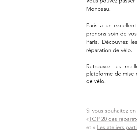
Vous pouvez passer d
Monceau. 
Paris a un excellen
prenons soin de vos
Paris. Découvrez le
réparation de vélo. 
Retrouvez les meill
plateforme de mise en
de vélo. 
Si vous souhaitez en 
«
TOP 20 des réparate
et « 
Les ateliers part