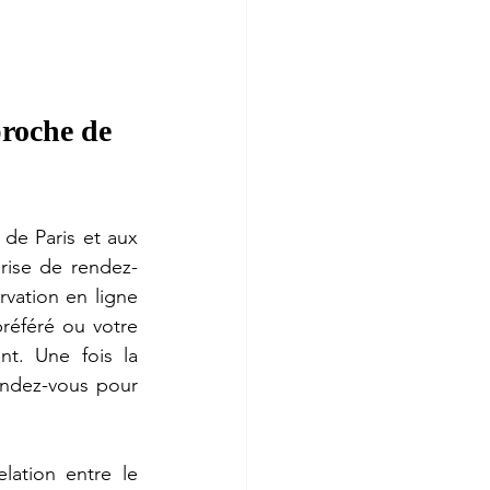
roche de 
de Paris et aux 
prise de rendez-
vation en ligne 
référé ou votre 
. Une fois la 
ndez-vous pour 
lation entre le 