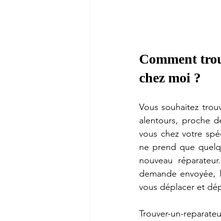
Comment trouv
chez moi ? 
Vous souhaitez trou
alentours, proche de
vous chez votre spéc
ne prend que quelqu
nouveau réparateur
demande envoyée, la
vous déplacer et dép
Trouver-un-reparateu