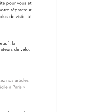
ite pour vous et 
otre réparateur 
us de visibilité 
r.fr, la 
rateurs de vélo. 
ez nos articles 
cile à Paris
 » 