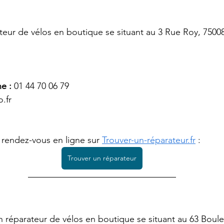
eur de vélos en boutique se situant au 3 Rue Roy, 75008
e :
 01 44 70 06 79
.fr
rendez-vous en ligne sur 
Trouver-un-réparateur.fr
 : 
Trouver un réparateur
un réparateur de vélos en boutique se situant au 63 Boule