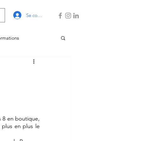
Se connecter
ormations
 Gestion
 8 en boutique, 
 plus en plus le 