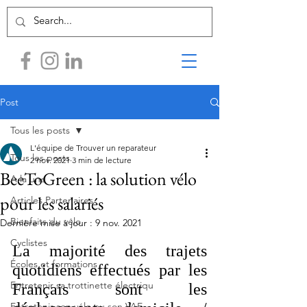
Post
Tous les posts
L'équipe de Trouver un reparateur
Tous les posts
2 nov. 2021
3 min de lecture
BeeToGreen : la solution vélo
A la une
pour les salariés
Articles Partenaires
Bienfaits du vélo
Dernière mise à jour :
9 nov. 2021
Cyclistes
La majorité des trajets 
Écoles et formations
quotidiens effectués par les 
Entretenir sa trottinette électriqu
Français sont les 
Entretenir son vélo ou son VAE