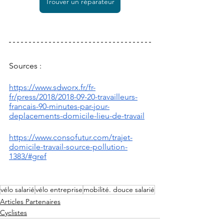
Trouver un réparateur
Sources : 
https://www.sdworx.fr/fr-
fr/press/2018/2018-09-20-travailleurs-
francais-90-minutes-par-jour-
deplacements-domicile-lieu-de-travail
https://www.consofutur.com/trajet-
domicile-travail-source-pollution-
1383/#gref
vélo salarié
vélo entreprise
mobilité. douce salarié
Articles Partenaires
Cyclistes