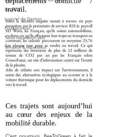
déplacements domicile / 
travail. 
Les TOP
Logiciel de Gestion
Selon la dernière enquête menée à travers six pays 
européens par le prestataire de services RH & payroll 
Professionnel
SD Worx, les Français, qu’ils soient automobilistes, 
cyclistes ou qu’ils effectuent leur trajet en transport en 
Tutos réparation vélo
commun, les salariés parcourent en moyenne 25,76 
km chaque jour pour se rendre au travail. Ce qui 
Vendeur & réparateur
représente des émissions de plus de 12 millions de 
tonnes de CO2 par an par les Français selon 
ConsoFutur, un site d’information centré sur l’avenir 
de la planète. 
Afin de réduire son impact sur l’environnement, il 
existe des alternatives écologiques au scooter et à la 
voiture thermique pour les déplacements du domicile 
vers le travail. 
Ces trajets sont aujourd’hui 
au 
cœur des 
enjeux de la 
mobilité durable
. 
C’est pourquoi, BeeToGreen à fait le 