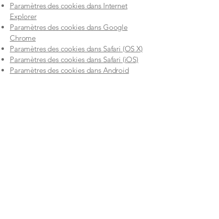
Paramètres des cookies dans Internet
Explorer
Paramètres des cookies dans Google
Chrome
Paramètres des cookies dans Safari (OS X)
Paramètres des cookies dans Safari (iOS)
Paramètres des cookies dans Android
Pour refuser et empêcher que vos données
soient utilisées par Google Analytics sur
tous les sites web, consultez les instructions
suivantes :
https://tools.google.com/dlpage
/gaoptout?hl=fr
.
Il se peut que nous modifiions cette
politique en matière de cookies. Nous vous
encourageons à consulter régulièrement
cette page pour obtenir les dernières
informations sur les cookies.