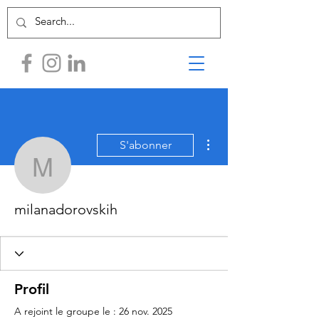
Plus d'actions
S'abonner
milanadorovskih
milanadorovskih
Profil
A rejoint le groupe le : 26 nov. 2025