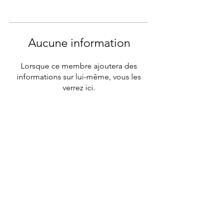
Aucune information
Lorsque ce membre ajoutera des
informations sur lui-même, vous les
verrez ici.
Nous contacter :
ride@trouver-un-reparateur.fr
Mentions légales
Politique en matière de cookies