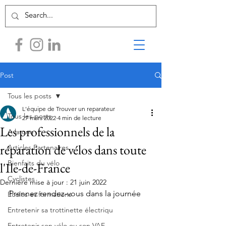
Post
Tous les posts
L'équipe de Trouver un reparateur
Tous les posts
27 mars 2022
4 min de lecture
Les professionnels de la
A la une
réparation de vélos dans toute
Articles Partenaires
Bienfaits du vélo
l'Ile-de-France
Cyclistes
Dernière mise à jour :
21 juin 2022
Prennez rendez-vous dans la journée
Écoles et formations
Entretenir sa trottinette électriqu
Entretenir son vélo ou son VAE