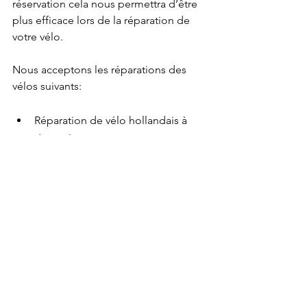
réservation cela nous permettra d’être 
plus efficace lors de la réparation de 
votre vélo.
Nous acceptons les réparations des 
vélos suivants:
Réparation de vélo hollandais à 
domicile 
Réparation de vélo tout chemin à 
domicile 
Réparation de vélo « Sport urban » 
à domicile 
Réparation de vélo pliant à 
domicile 
Réparation de vélo à assistance 
électrique (VAE) à domicile 
Réparation de vélo-cargo à 