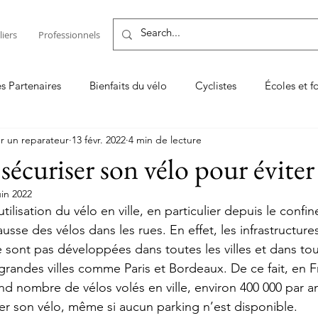
liers
Professionnels
es Partenaires
Bienfaits du vélo
Cyclistes
Écoles et f
r un reparateur
13 févr. 2022
4 min de lecture
Entretenir son vélo ou son VAE
Les TOP
Logiciel de
curiser son vélo pour éviter l
uin 2022
on vélo
Vendeur & réparateur
tilisation du vélo en ville, en particulier depuis le conf
usse des vélos dans les rues. En effet, les infrastructure
e sont pas développées dans toutes les villes et dans tou
randes villes comme Paris et Bordeaux. De ce fait, en F
nd nombre de vélos volés en ville, environ 400 000 par an
er son vélo, même si aucun parking n’est disponible. 