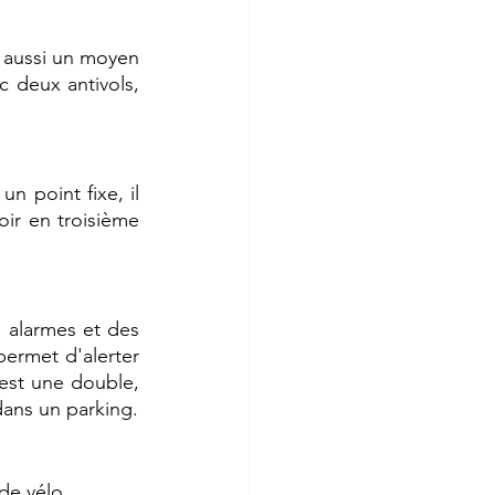
t aussi un moyen 
c deux antivols, 
 point fixe, il 
ir en troisième 
 alarmes et des 
permet d'alerter 
 est une double, 
voire une triple sécurité grâce aux antivols, aussi bien utile en extérieur que dans un parking. 
de vélo, 