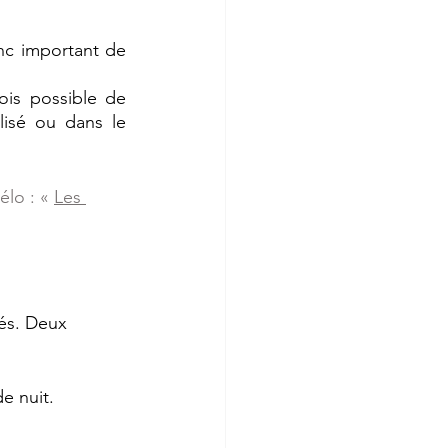
nc important de 
ois possible de 
isé ou dans le 
élo : «
Les 
lés. Deux 
e nuit.