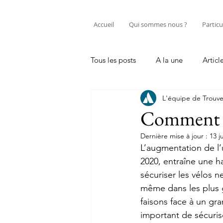
Accueil
Qui sommes nous ?
Particu
Tous les posts
A la une
Articl
L'équipe de Trouve
Entretenir sa trottinette électriqu
Comment sé
Dernière mise à jour :
13 j
Professionnel
Tutos réparati
L’augmentation de l’u
2020, entraîne une ha
sécuriser les vélos n
même dans les plus g
faisons face à un gra
important de sécuris