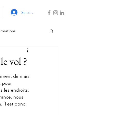
Se connecter
ormations
 Gestion
e vol ?
inement de mars 
s pour 
s les endroits, 
rance, nous 
. Il est donc 