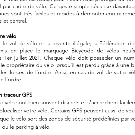
ol par cadre de vélo. Ce geste simple sécurise davantage
 roues sont très faciles et rapides à démonter contraireme
 et central. 
re vélo
e le vol de vélo et la revente illégale, la Fédération de
 mis en place le marquage Bicycode de vélos neufs 
le 1er juillet 2021. Chaque vélo doit posséder un numé
le propriétaire du vélo lorsqu’il est perdu grâce à une 
 les forces de l’ordre. Ainsi, en cas de vol de votre vélo,
e l’ordre. 
n traceur GPS 
r vélo sont bien souvent discrets et s'accrochent facile
localiser votre vélo. Certains GPS peuvent aussi de vous 
rsque le vélo sort des zones de sécurité prédéfinies par
u le parking à vélo.  